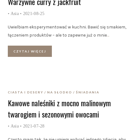
Warzywne curry z jackfruit
•
Asia
• 2021-08-25
Uwielbiam eksperymentować w kuchni. Bawić się smakiem,
łączeniem produktów – ale to zapewne już o mnie
…
CZYTAJ WIĘCEJ
CIASTA I DESERY
NA SŁODKO
ŚNIADANIA
Kawowe naleśniki z mocno malinowym
twarogiem i sezonowymi owocami
•
Asia
• 2021-07-28
Często mam tak, że nie umiem wybrać jednego zdjęcia, aby