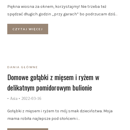
Piękna wiosna za oknem, korzystajmy! Nie trzeba też
spędzać długich godzin „przy garach” bo podrzucam dziś
…
CZYTAJ WIĘCEJ
DANIA GŁÓWNE
Domowe gołąbki z mięsem i ryżem w
delikatnym pomidorowym bulionie
•
Asia
• 2022-03-16
Gołąbki z mięsem i ryżem to mój smak dzieciństwa. Moja
mama robiła najlepsze pod słońcem i
…