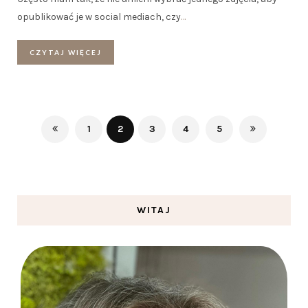
opublikować je w social mediach, czy
…
CZYTAJ WIĘCEJ
1
2
3
4
5
WITAJ