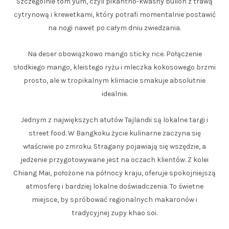
Szczególnie tom yum, czyli pikantno-kwaśny bulion z trawą
cytrynową i krewetkami, który potrafi momentalnie postawić
na nogi nawet po całym dniu zwiedzania.
Na deser obowiązkowo mango sticky rice. Połączenie
słodkiego mango, kleistego ryżu i mleczka kokosowego brzmi
prosto, ale w tropikalnym klimacie smakuje absolutnie
idealnie.
Jednym z największych atutów Tajlandii są lokalne targi i
street food. W Bangkoku życie kulinarne zaczyna się
właściwie po zmroku. Stragany pojawiają się wszędzie, a
jedzenie przygotowywane jest na oczach klientów. Z kolei
Chiang Mai, położone na północy kraju, oferuje spokojniejszą
atmosferę i bardziej lokalne doświadczenia. To świetne
miejsce, by spróbować regionalnych makaronów i
tradycyjnej zupy khao soi.