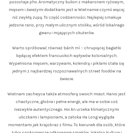
pozostaje pho. Aromatyczny bulion z makaronem ryżowym,
mięsem i świeżymi dodatkami jest w Wietnamie czymś więcej
niż zwykłą zupą. To część codzienności. Najlepiej smakuje
jedzone rano, przy małym ulicznym stoliku, wśród lokalnego
gwaru i mijających skuterów.
Warto spróbować również bánh mì – chrupiącej bagietki
będącej efektem francuskich wpływów kolonialnych.
Wypełniona mięsem, warzywami, kolendrą i piklami stała się
jednym z najbardziej rozpoznawalnych street foodów na
świecie.
Wietnam zachwyca także atmosferą swoich miast. Hanoi jest
chaotyczne, głośne i pełne energii, ale ma w sobie coś
niezwykle autentycznego. Hoi An urzeka klimatycznymi
uliczkami i lampionami, a zatoka Ha Long wygląda
momentami jak krajobraz z filmu. To kierunek dla osób, które
lubią spokojniejsze odkrywanie smaków, lokalną kulturę i