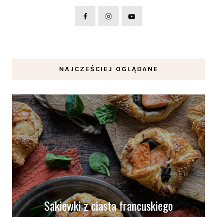
NAJCZEŚCIEJ OGLĄDANE
Sakiewki z ciasta francuskiego