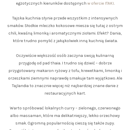
egzotycznych kierunków dostępnych
w ofercie ITAKI
.
Tajska kuchnia słynie przede wszystkim z intensywnych
smaków. Słodkie mleczko kokosowe miesza się tutaj z ostrym
chili, kwaśną limonką i aromatycznymi ziołami. Efekt? Dania,
które trudno pomylić z jakąkolwiek inną kuchnią świata.
Oczywiście większość osób zaczyna swoją kulinarną
przygodę od pad thaia. I trudno się dziwić – dobrze
przygotowany makaron ryżowy z tofu, krewetkami, limonką i
orzeszkami ziemnymi naprawdę smakuje tam wyjątkowo. Ale
Tajlandia to znacznie więcej niż najbardziej znane danie z
restauracyjnych kart.
Warto spróbować lokalnych curry – zielonego, czerwonego
albo massaman, które ma delikatniejszy, lekko orzechowy
smak. Ogromną popularnością cieszą się także zupy.