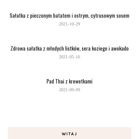
Sałatka z pieczonym batatem i ostrym, cytrusowym sosem
2021-10-29
Zdrowa sałatka z młodych listków, sera koziego i awokado
2021-05-16
Pad Thai z krewetkami
2021-09-09
WITAJ