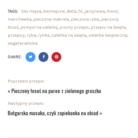
TAGS:
bez mięsa
,
bezmięsne
,
dieta
,
fit
,
jarzynowa
,
łosoś
,
marchewka
,
pieczona makrela
,
pieczona ryba
,
pieczony
łosoś
,
pomysł na sałatkę
,
prosty przepis
,
przepis na święta
,
przepisy
,
ryba
,
rybka
,
sałatka na święta
,
sałatka świąteczna
,
wegetariańskie
SHARE:
Poprzedni przepis
«
Pieczony łosoś na puree z zielonego groszku
Następny przepis:
Bułgarska musaka, czyli zapiekanka na obiad
»