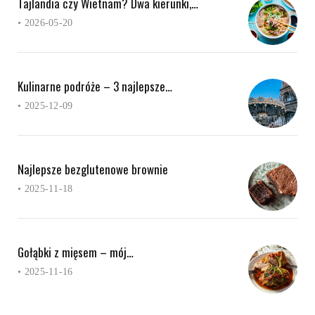
Tajlandia czy Wietnam? Dwa kierunki,…
•
2026-05-20
Kulinarne podróże – 3 najlepsze…
•
2025-12-09
Najlepsze bezglutenowe brownie
•
2025-11-18
Gołąbki z mięsem – mój…
•
2025-11-16