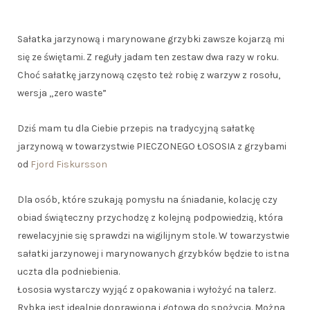
Sałatka jarzynową i marynowane grzybki zawsze kojarzą mi
się ze świętami. Z reguły jadam ten zestaw dwa razy w roku.
Choć sałatkę jarzynową często też robię z warzyw z rosołu,
wersja „zero waste”
Dziś mam tu dla Ciebie przepis na tradycyjną sałatkę
jarzynową w towarzystwie PIECZONEGO ŁOSOSIA z grzybami
od
Fjord Fiskursson
Dla osób, które szukają pomysłu na śniadanie, kolację czy
obiad świąteczny przychodzę z kolejną podpowiedzią, która
rewelacyjnie się sprawdzi na wigilijnym stole. W towarzystwie
sałatki jarzynowej i marynowanych grzybków będzie to istna
uczta dla podniebienia.
Łososia wystarczy wyjąć z opakowania i wyłożyć na talerz.
Rybka jest idealnie doprawiona i gotowa do spożycia. Można