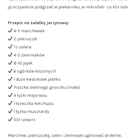
ją oczywiście podgrzać w piekarniku, w mikrofali– co kto lubi.
Przepis na sałatkę jarzynową:
4-5 marchewek
2 pietruszki
½ selera
4-5 ziemniaków
8-10 jajek
6 ogórków kiszonych
1 duże kwaskowe jabłko
Puszka zielonego groszku (mała)
4 łyżki majonezu
1 łyżeczka ketchupu
1 łyżka musztardy
Sól i pieprz
Marchew, pietruszkę, seler i ziemniaki ugotować al dente.