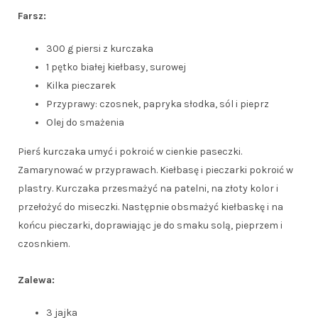
Farsz:
300 g piersi z kurczaka
1 pętko białej kiełbasy, surowej
Kilka pieczarek
Przyprawy: czosnek, papryka słodka, sól i pieprz
Olej do smażenia
Pierś kurczaka umyć i pokroić w cienkie paseczki.
Zamarynować w przyprawach. Kiełbasę i pieczarki pokroić w
plastry. Kurczaka przesmażyć na patelni, na złoty kolor i
przełożyć do miseczki. Następnie obsmażyć kiełbaskę i na
końcu pieczarki, doprawiając je do smaku solą, pieprzem i
czosnkiem.
Zalewa:
3 jajka