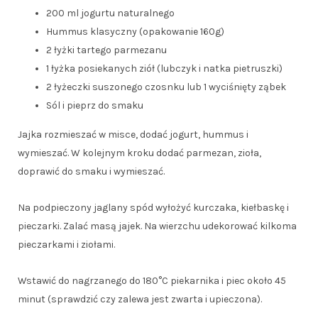
200 ml jogurtu naturalnego
Hummus klasyczny (opakowanie 160g)
2 łyżki tartego parmezanu
1 łyżka posiekanych ziół (lubczyk i natka pietruszki)
2 łyżeczki suszonego czosnku lub 1 wyciśnięty ząbek
Sól i pieprz do smaku
Jajka rozmieszać w misce, dodać jogurt, hummus i
wymieszać. W kolejnym kroku dodać parmezan, zioła,
doprawić do smaku i wymieszać.
Na podpieczony jaglany spód wyłożyć kurczaka, kiełbaskę i
pieczarki. Zalać masą jajek. Na wierzchu udekorować kilkoma
pieczarkami i ziołami.
Wstawić do nagrzanego do 180°C piekarnika i piec około 45
minut (sprawdzić czy zalewa jest zwarta i upieczona).