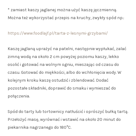
* zamiast kaszy jaglanej można użyć kaszę jęczmienną.
Można też wykorzystać przepis na kruchy, zwykły spód np.:
https://www.foodlajf.pl/tarta-z-lesnymi-grzybami/
Kaszę jaglaną uprażyć na patelni, następnie wypłukać, zalać
zimną wodą na około 2 cm powyżej poziomu kaszy, lekko
osolić i gotować na wolnym ogniu, mieszając od czasu do
czasu. Gotować do miękkości, albo do wchłonięcia wody. W
kolejnym kroku kaszę ostudzić i zblendować. Dodać
pozostałe składniki, doprawić do smaku i wymieszać do
połączenia.
Spód do tarty lub tortownicy natłuścić i oprószyć bułką tartą.
Przełożyć masę, wyrównać i wstawić na około 20 minut do
piekarnika nagrzanego do 180°C.