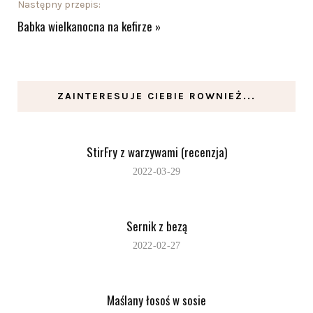
Następny przepis:
Babka wielkanocna na kefirze
»
ZAINTERESUJE CIEBIE ROWNIEŻ...
StirFry z warzywami (recenzja)
2022-03-29
Sernik z bezą
2022-02-27
Maślany łosoś w sosie