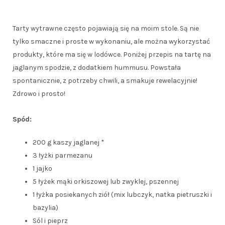
Tarty wytrawne często pojawiają się na moim stole. Są nie
tylko smaczne i proste w wykonaniu, ale można wykorzystać
produkty, które ma się w lodówce. Poniżej przepis na tartę na
jaglanym spodzie, z dodatkiem hummusu. Powstała
spontanicznie, z potrzeby chwili, a smakuje rewelacyjnie!
Zdrowo i prosto!
Spód:
200 g kaszy jaglanej *
3 łyżki parmezanu
1 jajko
5 łyżek mąki orkiszowej lub zwyklej, pszennej
1 łyżka posiekanych ziół (mix lubczyk, natka pietruszki i
bazylia)
Sól i pieprz