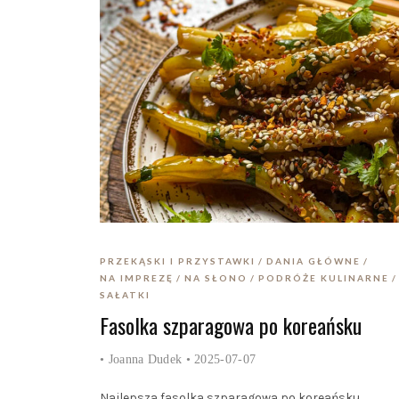
PRZEKĄSKI I PRZYSTAWKI
DANIA GŁÓWNE
NA IMPREZĘ
NA SŁONO
PODRÓŻE KULINARNE
SAŁATKI
Fasolka szparagowa po koreańsku
•
Joanna Dudek
• 2025-07-07
Najlepsza fasolka szparagowa po koreańsku