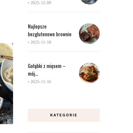
•
2025-12-09
Najlepsze
bezglutenowe brownie
•
2025-11-18
Gołąbki z mięsem –
mój…
•
2025-11-16
KATEGORIE