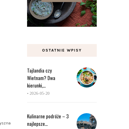
OSTATNIE WPISY
Tajlandia czy
Wietnam? Dwa
kierunki,…
•
2026-05-20
Kulinarne podróże – 3
najlepsze…
pyszna