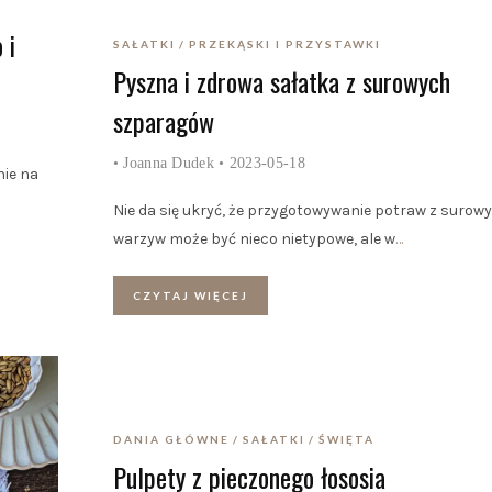
 i
SAŁATKI
PRZEKĄSKI I PRZYSTAWKI
Pyszna i zdrowa sałatka z surowych
szparagów
•
Joanna Dudek
• 2023-05-18
nie na
Nie da się ukryć, że przygotowywanie potraw z surow
warzyw może być nieco nietypowe, ale w
…
CZYTAJ WIĘCEJ
DANIA GŁÓWNE
SAŁATKI
ŚWIĘTA
Pulpety z pieczonego łososia