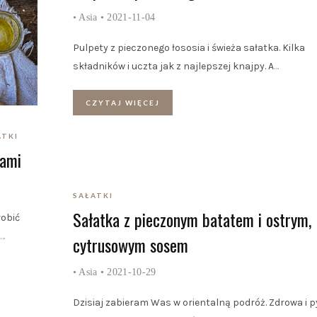
•
Asia
• 2021-11-04
Pulpety z pieczonego łososia i świeża sałatka. Kilka
składników i uczta jak z najlepszej knajpy. A
…
CZYTAJ WIĘCEJ
ATKI
hami
SAŁATKI
Sałatka z pieczonym batatem i ostrym,
robić
…
cytrusowym sosem
•
Asia
• 2021-10-29
Dzisiaj zabieram Was w orientalną podróż. Zdrowa i 