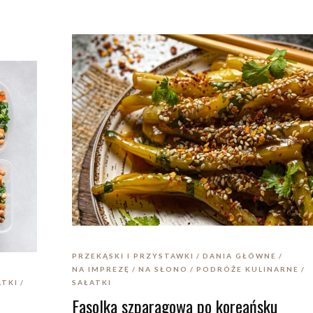
PRZEKĄSKI I PRZYSTAWKI
DANIA GŁÓWNE
NA IMPREZĘ
NA SŁONO
PODRÓŻE KULINARNE
ATKI
SAŁATKI
Fasolka szparagowa po koreańsku