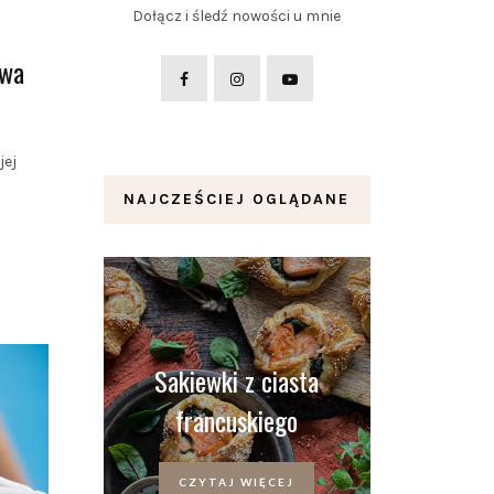
Dołącz i śledź nowości u mnie
twa
jej
NAJCZEŚCIEJ OGLĄDANE
Sakiewki z ciasta
francuskiego
CZYTAJ WIĘCEJ