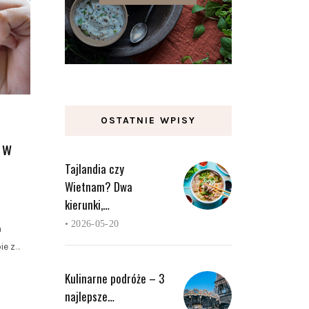
OSTATNIE WPISY
 w
Tajlandia czy
Wietnam? Dwa
kierunki,…
•
2026-05-20
a
ie z
…
Kulinarne podróże – 3
najlepsze…