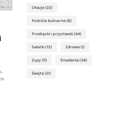
Okazje
(22)
Podróże kulinarne
(8)
Przekąski i przystawki
(44)
i
Sałatki
(13)
Zdrowie
(1)
Zupy
(11)
Śniadania
(36)
s,
Święta
(21)
ych