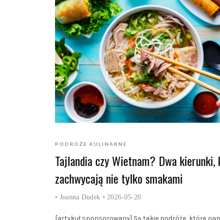
PODRÓŻE KULINARNE
Tajlandia czy Wietnam? Dwa kierunki, 
zachwycają nie tylko smakami
•
Joanna Dudek
• 2026-05-20
[artykuł sponsorowany] Są takie podróże, które pam