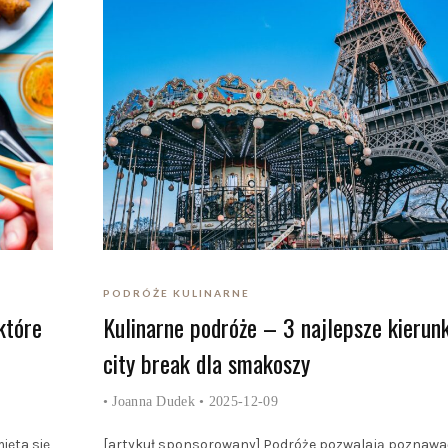
PODRÓŻE KULINARNE
które
Kulinarne podróże – 3 najlepsze kierunk
city break dla smakoszy
•
Joanna Dudek
• 2025-12-09
ięta się
[artykuł sponsorowany] Podróże pozwalają poznawać