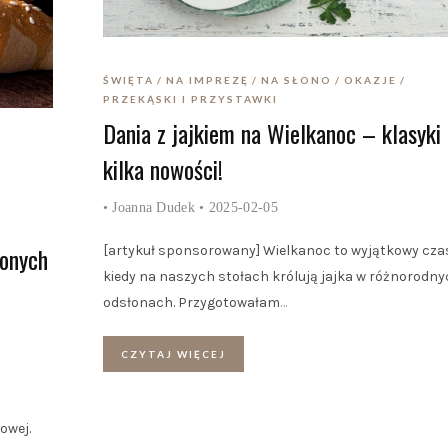
ŚWIĘTA
NA IMPREZĘ
NA SŁONO
OKAZJE
PRZEKĄSKI I PRZYSTAWKI
Dania z jajkiem na Wielkanoc – klasyki 
kilka nowości!
•
Joanna Dudek
• 2025-02-05
żonych
[artykuł sponsorowany] Wielkanoc to wyjątkowy cza
kiedy na naszych stołach królują jajka w różnorodn
odsłonach. Przygotowałam
…
CZYTAJ WIĘCEJ
owej.