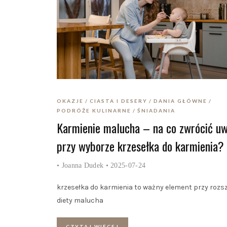
OKAZJE
CIASTA I DESERY
DANIA GŁÓWNE
PODRÓŻE KULINARNE
ŚNIADANIA
Karmienie malucha – na co zwrócić u
przy wyborze krzesełka do karmienia?
•
Joanna Dudek
• 2025-07-24
krzesełka do karmienia to ważny element przy rozs
diety malucha
CZYTAJ WIĘCEJ