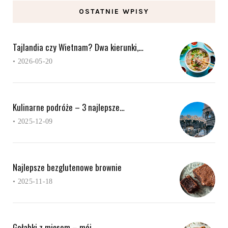
OSTATNIE WPISY
Tajlandia czy Wietnam? Dwa kierunki,…
•
2026-05-20
Kulinarne podróże – 3 najlepsze…
•
2025-12-09
Najlepsze bezglutenowe brownie
•
2025-11-18
Gołąbki z mięsem – mój…