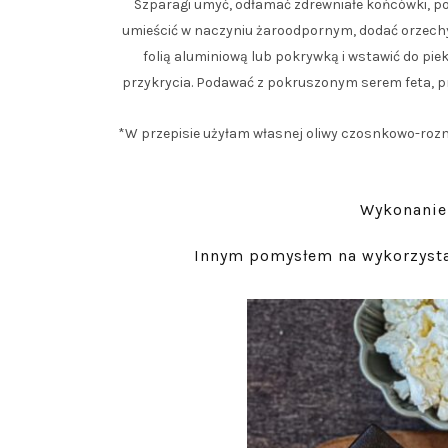
Szparagi umyć, odłamać zdrewniałe końcówki, pokr
umieścić w naczyniu żaroodpornym, dodać orzechy,
folią aluminiową lub pokrywką i wstawić do pie
przykrycia. Podawać z pokruszonym serem feta, pr
*W przepisie użyłam własnej oliwy czosnkowo-roz
Wykonanie 
Innym pomysłem na wykorzyst