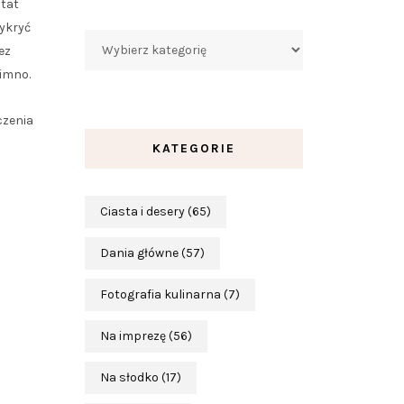
atat
zykryć
Kategorie
ez
imno.
czenia
KATEGORIE
Ciasta i desery
(65)
Dania główne
(57)
Fotografia kulinarna
(7)
Na imprezę
(56)
Na słodko
(17)