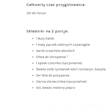
Całkowity czas przygotowania:
30-40 minut
Składniki na 2 porcje:
1 duży batat
1 mały pęczek zielonych szparagów
Garść orzechów włoskich
Oliwa do skropienia *
1 ząbek czosnku (opcjonalnie)
Świeże zioła: tymianek lub/i rozmaryn, bazyli
Ser feta do posypania
Ziarna słonecznika (opcjonalnie)
Sól, świeżo mielony pieprz