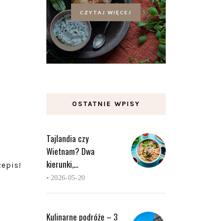
CZYTAJ WIĘCEJ
OSTATNIE WPISY
Tajlandia czy
Wietnam? Dwa
kierunki,…
epis!
•
2026-05-20
Kulinarne podróże – 3