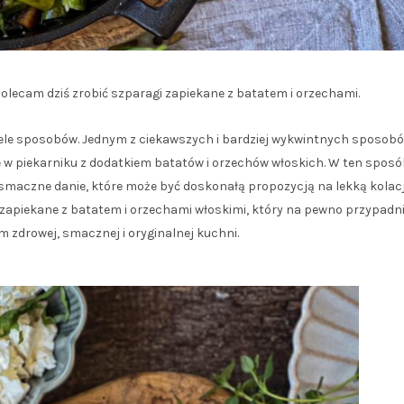
polecam dziś zrobić szparagi zapiekane z batatem i orzechami.
ele sposobów. Jednym z ciekawszych i bardziej wykwintnych sposob
 w piekarniku z dodatkiem batatów i orzechów włoskich. W ten sposó
smaczne danie, które może być doskonałą propozycją na lekką kolacj
 zapiekane z batatem i orzechami włoskimi, który na pewno przypadn
om zdrowej, smacznej i oryginalnej kuchni.