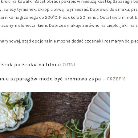
oić na kawałki. Batat obrać i pokroić w niedużą kostkę. Szparagi i b
 świeży tymianek, skropić oliwą i wymieszać. Doprawić do smaku, pr
karnika nagrzanego do 200°C. Piec około 20 minut. Ostatnie 5 minut b
ażonym słonecznikiem. Dobrze smakuje zarówno na ciepło, jak i na z
marynowej, stąd opcjonalnie można dodać czosnek i rozmaryn do pie
krok po kroku na filmie
TUTAJ
anie szparagów może być kremowa zupa –
PRZEPIS