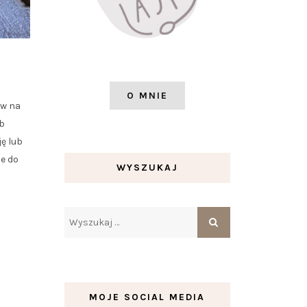
O MNIE
ów na
b
ę lub
ie do
WYSZUKAJ
MOJE SOCIAL MEDIA