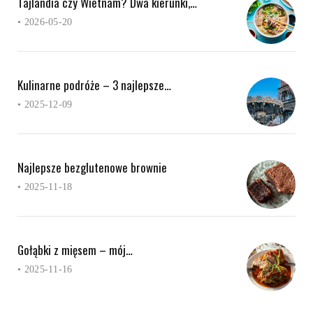
Tajlandia czy Wietnam? Dwa kierunki,…
•
2026-05-20
Kulinarne podróże – 3 najlepsze…
•
2025-12-09
Najlepsze bezglutenowe brownie
•
2025-11-18
Gołąbki z mięsem – mój…
•
2025-11-16