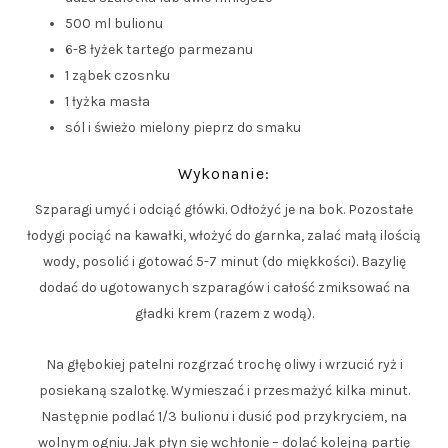
500 ml bulionu
6-8 łyżek tartego parmezanu
1 ząbek czosnku
1 łyżka masła
sól i świeżo mielony pieprz do smaku
Wykonanie:
Szparagi umyć i odciąć główki. Odłożyć je na bok. Pozostałe
łodygi pociąć na kawałki, włożyć do garnka, zalać małą ilością
wody, posolić i gotować 5-7 minut (do miękkości). Bazylię
dodać do ugotowanych szparagów i całość zmiksować na
gładki krem (razem z wodą).
Na głębokiej patelni rozgrzać trochę oliwy i wrzucić ryż i
posiekaną szalotkę. Wymieszać i przesmażyć kilka minut.
Następnie podlać 1/3 bulionu i dusić pod przykryciem, na
wolnym ogniu. Jak płyn się wchłonie – dolać kolejną partię