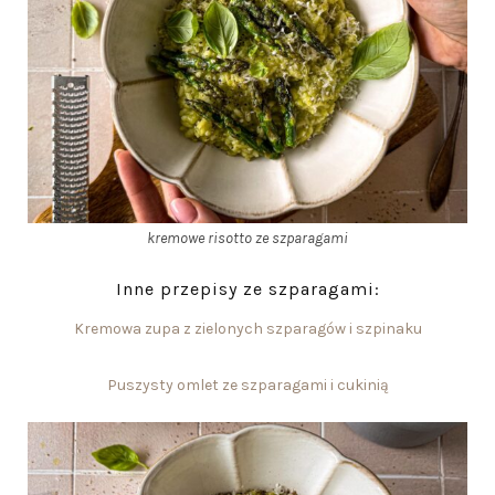
kremowe risotto ze szparagami
Inne przepisy ze szparagami:
Kremowa zupa z zielonych szparagów i szpinaku
Puszysty omlet ze szparagami i cukinią