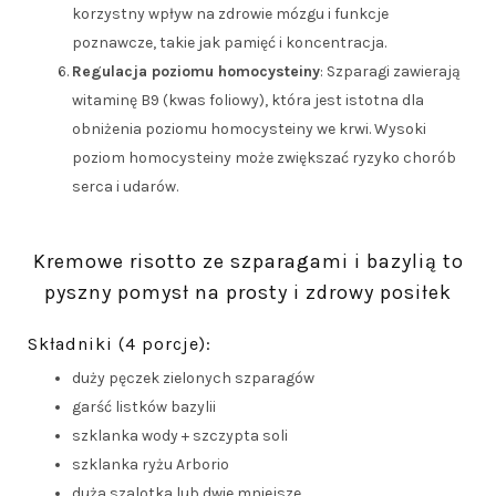
korzystny wpływ na zdrowie mózgu i funkcje
poznawcze, takie jak pamięć i koncentracja.
Regulacja poziomu homocysteiny
: Szparagi zawierają
witaminę B9 (kwas foliowy), która jest istotna dla
obniżenia poziomu homocysteiny we krwi. Wysoki
poziom homocysteiny może zwiększać ryzyko chorób
serca i udarów.
Kremowe risotto ze szparagami i bazylią to
pyszny pomysł na prosty i zdrowy posiłek
Składniki (4 porcje):
duży pęczek zielonych szparagów
garść listków bazylii
szklanka wody + szczypta soli
szklanka ryżu Arborio
duża szalotka lub dwie mniejsze