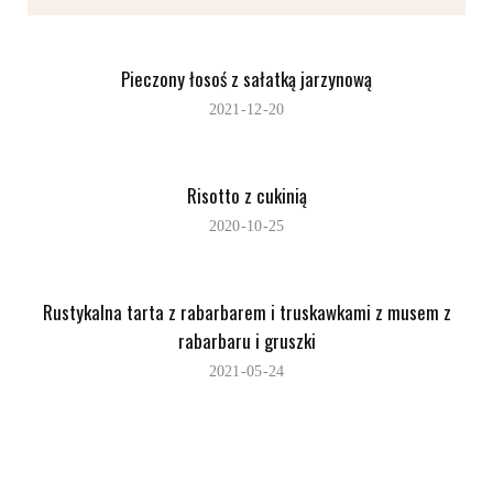
Pieczony łosoś z sałatką jarzynową
2021-12-20
Risotto z cukinią
2020-10-25
Rustykalna tarta z rabarbarem i truskawkami z musem z
rabarbaru i gruszki
2021-05-24