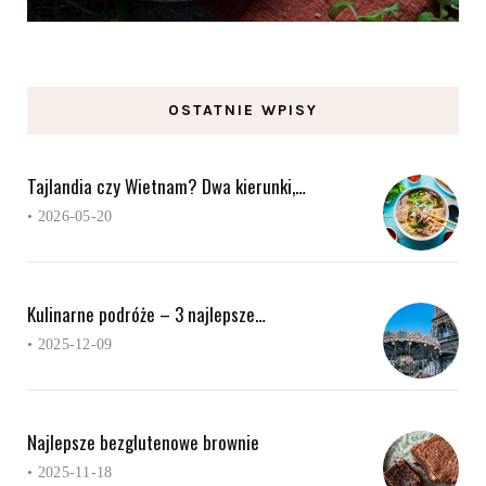
OSTATNIE WPISY
Tajlandia czy Wietnam? Dwa kierunki,…
•
2026-05-20
Kulinarne podróże – 3 najlepsze…
•
2025-12-09
Najlepsze bezglutenowe brownie
•
2025-11-18