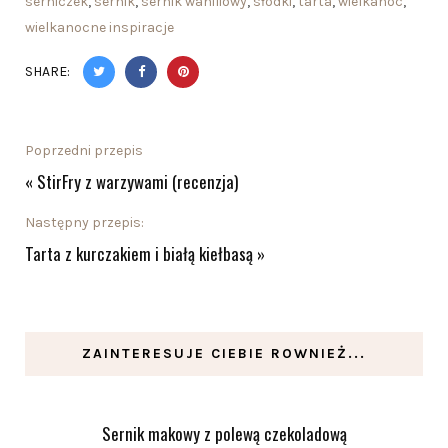
serniczek
,
sernik
,
sernik waniliowy
,
słodki
,
tarta
,
wielkanoc
,
wielkanocne inspiracje
SHARE:
Poprzedni przepis
«
StirFry z warzywami (recenzja)
Następny przepis:
Tarta z kurczakiem i białą kiełbasą
»
ZAINTERESUJE CIEBIE ROWNIEŻ...
Sernik makowy z polewą czekoladową