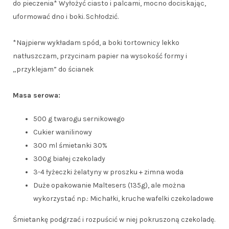
do pieczenia* Wyłożyć ciasto i palcami, mocno dociskając,
uformować dno i boki. Schłodzić.
*Najpierw wykładam spód, a boki tortownicy lekko
natłuszczam, przycinam papier na wysokość formy i
„przyklejam” do ścianek
Masa serowa:
500 g twarogu sernikowego
Cukier wanilinowy
300 ml śmietanki 30%
300g białej czekolady
3-4 łyżeczki żelatyny w proszku + zimna woda
Duże opakowanie Maltesers (135g), ale można
wykorzystać np.: Michałki, kruche wafelki czekoladowe
Śmietankę podgrzać i rozpuścić w niej pokruszoną czekoladę.