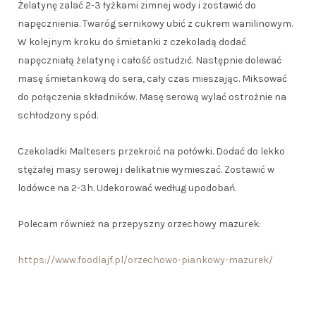
Żelatynę zalać 2-3 łyżkami zimnej wody i zostawić do
napęcznienia. Twaróg sernikowy ubić z cukrem wanilinowym.
W kolejnym kroku do śmietanki z czekoladą dodać
napęczniałą żelatynę i całość ostudzić. Następnie dolewać
masę śmietankową do sera, cały czas mieszając. Miksować
do połączenia składników. Masę serową wylać ostrożnie na
schłodzony spód.
Czekoladki Maltesers przekroić na połówki. Dodać do lekko
stężałej masy serowej i delikatnie wymieszać. Zostawić w
lodówce na 2-3h. Udekorować według upodobań.
Polecam również na przepyszny orzechowy mazurek:
https://www.foodlajf.pl/orzechowo-piankowy-mazurek/