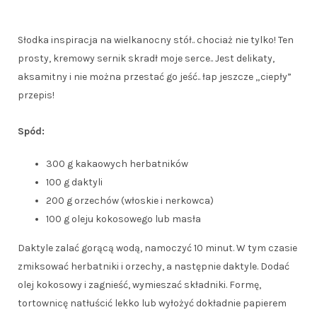
Słodka inspiracja na wielkanocny stół.. chociaż nie tylko! Ten
prosty, kremowy sernik skradł moje serce.. Jest delikaty,
aksamitny i nie można przestać go jeść.. łap jeszcze „ciepły”
przepis!
Spód:
300 g kakaowych herbatników
100 g daktyli
200 g orzechów (włoskie i nerkowca)
100 g oleju kokosowego lub masła
Daktyle zalać gorącą wodą, namoczyć 10 minut. W tym czasie
zmiksować herbatniki i orzechy, a następnie daktyle. Dodać
olej kokosowy i zagnieść, wymieszać składniki. Formę,
tortownicę natłuścić lekko lub wyłożyć dokładnie papierem