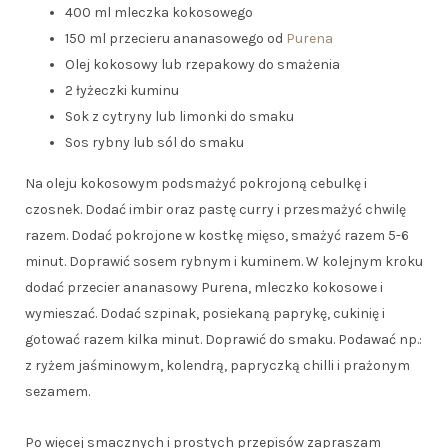
400 ml mleczka kokosowego
150 ml przecieru ananasowego od
Purena
Olej kokosowy lub rzepakowy do smażenia
2 łyżeczki kuminu
Sok z cytryny lub limonki do smaku
Sos rybny lub sól do smaku
Na oleju kokosowym podsmażyć pokrojoną cebulkę i
czosnek. Dodać imbir oraz pastę curry i przesmażyć chwilę
razem. Dodać pokrojone w kostkę mięso, smażyć razem 5-6
minut. Doprawić sosem rybnym i kuminem. W kolejnym kroku
dodać przecier ananasowy Purena, mleczko kokosowe i
wymieszać. Dodać szpinak, posiekaną paprykę, cukinię i
gotować razem kilka minut. Doprawić do smaku. Podawać np.:
z ryżem jaśminowym, kolendrą, papryczką chilli i prażonym
sezamem.
Po więcej smacznych i prostych przepisów zapraszam