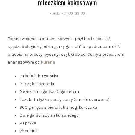
mleczkiem kokosowym
•
Asia
• 2022-03-22
Piękna wiosna za oknem, korzystajmy! Nie trzeba też
spędzać długich godzin „przy garach” bo podrzucam dziś
przepis na prosty, pyszny i szybki obiad! Curry z przecierem
ananasowym od
Purena
Cebula lub szalotka
2-3 ząbki czosnku
2 cm startego świeżego imbiru
1 czubata łyżka pasty curry (u mnie czerwona)
600 g mięsa z piersi lub z nogi kurczaka
Dwie garści szpinaku świeżego
Papryka
½ cukinii