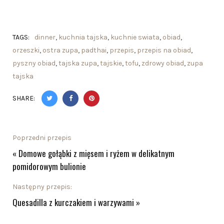
TAGS:
dinner
,
kuchnia tajska
,
kuchnie swiata
,
obiad
,
orzeszki
,
ostra zupa
,
padthai
,
przepis
,
przepis na obiad
,
pyszny obiad
,
tajska zupa
,
tajskie
,
tofu
,
zdrowy obiad
,
zupa
tajska
SHARE:
Poprzedni przepis
«
Domowe gołąbki z mięsem i ryżem w delikatnym
pomidorowym bulionie
Następny przepis:
Quesadilla z kurczakiem i warzywami
»