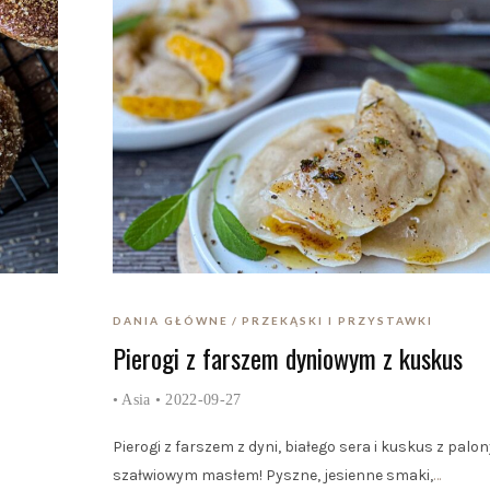
DANIA GŁÓWNE
PRZEKĄSKI I PRZYSTAWKI
Pierogi z farszem dyniowym z kuskus
•
Asia
• 2022-09-27
Pierogi z farszem z dyni, białego sera i kuskus z palo
szałwiowym masłem! Pyszne, jesienne smaki,
…