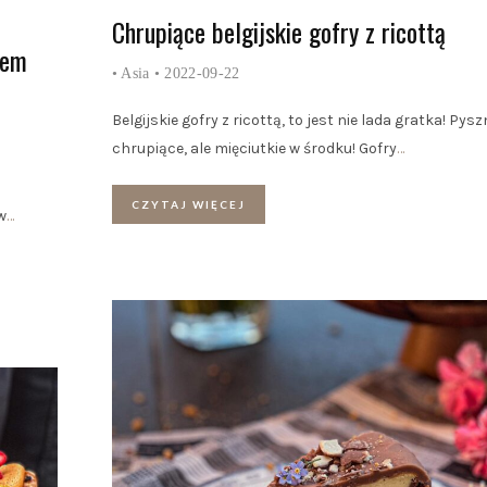
Chrupiące belgijskie gofry z ricottą
sem
•
Asia
• 2022-09-22
Belgijskie gofry z ricottą, to jest nie lada gratka! Pysz
chrupiące, ale mięciutkie w środku! Gofry
…
CZYTAJ WIĘCEJ
w
…