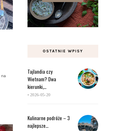
OSTATNIE WPISY
Tajlandia czy
 na
Wietnam? Dwa
kierunki,…
•
2026-05-20
Kulinarne podróże – 3
najlepsze…