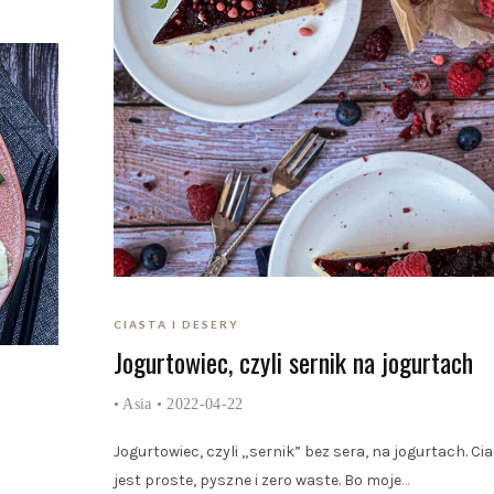
CIASTA I DESERY
Jogurtowiec, czyli sernik na jogurtach
•
Asia
• 2022-04-22
Jogurtowiec, czyli „sernik” bez sera, na jogurtach. Ci
jest proste, pyszne i zero waste. Bo moje
…