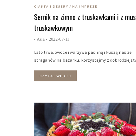
CIASTA I DESERY
NA IMPREZĘ
Sernik na zimno z truskawkami i z mu
truskawkowym
•
Asia
• 2022-07-11
Lato trwa, owoce i warzywa pachną i kuszą nas ze
straganów na bazarku.. korzystajmy z dobrodziejst
CZYTAJ WIĘCEJ