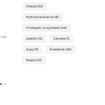
Okazje
(22)
Podróże kulinarne
(8)
Przekąski i przystawki
(44)
i czy
…
Sałatki
(13)
Zdrowie
(1)
Zupy
(11)
Śniadania
(36)
Święta
(21)
ze
→