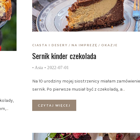
CIASTA I DESERY
NA IMPREZĘ
OKAZJE
Sernik kinder czekolada
•
Asia
• 2022-07-01
Na 10 urodziny mojej siostrzenicy miałam zamówienie
sernik. Po pierwsze musiał być z czekoladą, a
…
kolady,
CZYTAJ WIĘCEJ
em,
…