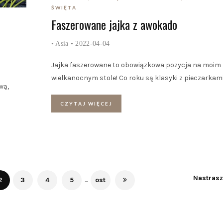
ŚWIĘTA
Faszerowane jajka z awokado
•
Asia
• 2022-04-04
Jajka faszerowane to obowiązkowa pozycja na moim
wielkanocnym stole! Co roku są klasyki z pieczarkam
wą,
CZYTAJ WIĘCEJ
Nastras
2
3
4
5
...
ost