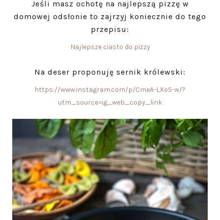
Jeśli masz ochotę na najlepszą pizzę w
domowej odsłonie to zajrzyj koniecznie do tego
przepisu:
Najlepsze ciasto do pizzy
Na deser proponuję sernik królewski:
https://www.instagram.com/p/CmeA-LXoS-w/?
utm_source=ig_web_copy_link