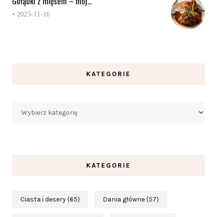
Gołąbki z mięsem – mój…
•
2025-11-16
KATEGORIE
Kategorie
KATEGORIE
Ciasta i desery
(65)
Dania główne
(57)