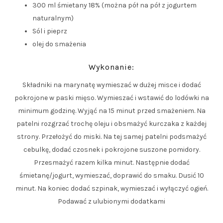
300 ml śmietany 18% (można pół na pół z jogurtem
naturalnym)
Sól i pieprz
olej do smażenia
Wykonanie:
Składniki na marynatę wymieszać w dużej misce i dodać
pokrojone w paski mięso. Wymieszać i wstawić do lodówki na
minimum godzinę. Wyjąć na 15 minut przed smażeniem. Na
patelni rozgrzać trochę oleju i obsmażyć kurczaka z każdej
strony. Przełożyć do miski. Na tej samej patelni podsmażyć
cebulkę, dodać czosnek i pokrojone suszone pomidory.
Przesmażyć razem kilka minut. Następnie dodać
śmietanę/jogurt, wymieszać, doprawić do smaku. Dusić 10
minut. Na koniec dodać szpinak, wymieszać i wyłączyć ogień.
Podawać z ulubionymi dodatkami