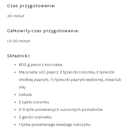
Czas przygotowania:
30 minut
Całkowity czas przygotowania:
1 h 30 minut
Składniki:
800 g piersi z kurczaka
Marynata: sól, pieprz, 2 łyżeczki czosnku, 2 łyżeczki
słodkiej papryki, ½ łyżeczki papryki wędzonej, oliwa lub
olej
Cebula
2 ząbki czosnku
2-3 łyżki posiekanych suszonych pomidorów
2 garści szpinaku
1 łyżka posiekanego świeżego lubczyku