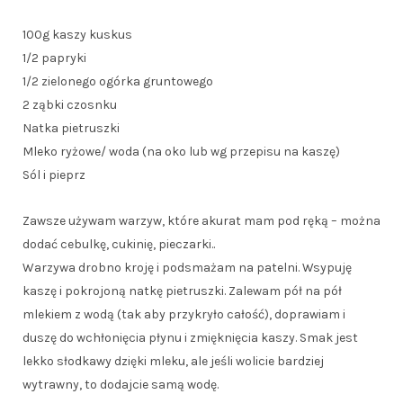
100g kaszy kuskus
1/2 papryki
1/2 zielonego ogórka gruntowego
2 ząbki czosnku
Natka pietruszki
Mleko ryżowe/ woda (na oko lub wg przepisu na kaszę)
Sól i pieprz
Zawsze używam warzyw, które akurat mam pod ręką – można
dodać cebulkę, cukinię, pieczarki..
Warzywa drobno kroję i podsmażam na patelni. Wsypuję
kaszę i pokrojoną natkę pietruszki. Zalewam pół na pół
mlekiem z wodą (tak aby przykryło całość), doprawiam i
duszę do wchłonięcia płynu i zmięknięcia kaszy. Smak jest
lekko słodkawy dzięki mleku, ale jeśli wolicie bardziej
wytrawny, to dodajcie samą wodę.