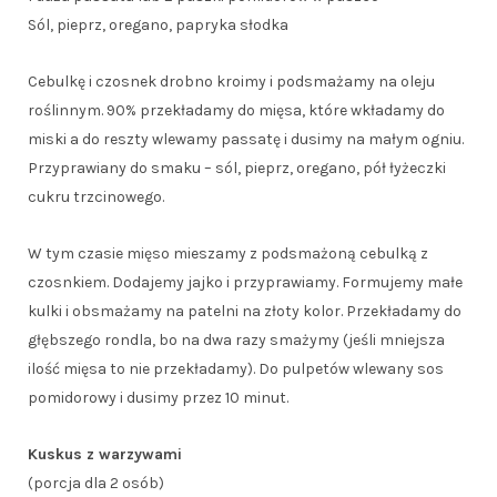
Sól, pieprz, oregano, papryka słodka
Cebulkę i czosnek drobno kroimy i podsmażamy na oleju
roślinnym. 90% przekładamy do mięsa, które wkładamy do
miski a do reszty wlewamy passatę i dusimy na małym ogniu.
Przyprawiany do smaku – sól, pieprz, oregano, pół łyżeczki
cukru trzcinowego.
W tym czasie mięso mieszamy z podsmażoną cebulką z
czosnkiem. Dodajemy jajko i przyprawiamy. Formujemy małe
kulki i obsmażamy na patelni na złoty kolor. Przekładamy do
głębszego rondla, bo na dwa razy smażymy (jeśli mniejsza
ilość mięsa to nie przekładamy). Do pulpetów wlewany sos
pomidorowy i dusimy przez 10 minut.
Kuskus z warzywami
(porcja dla 2 osób)