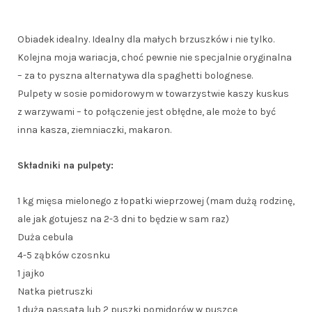
Obiadek idealny. Idealny dla małych brzuszków i nie tylko.
Kolejna moja wariacja, choć pewnie nie specjalnie oryginalna
– za to pyszna alternatywa dla spaghetti bolognese.
Pulpety w sosie pomidorowym w towarzystwie kaszy kuskus
z warzywami – to połączenie jest obłędne, ale może to być
inna kasza, ziemniaczki, makaron.
Składniki na pulpety:
1 kg mięsa mielonego z łopatki wieprzowej (mam dużą rodzinę,
ale jak gotujesz na 2-3 dni to będzie w sam raz)
Duża cebula
4-5 ząbków czosnku
1 jajko
Natka pietruszki
1 duża passata lub 2 puszki pomidorów w puszce