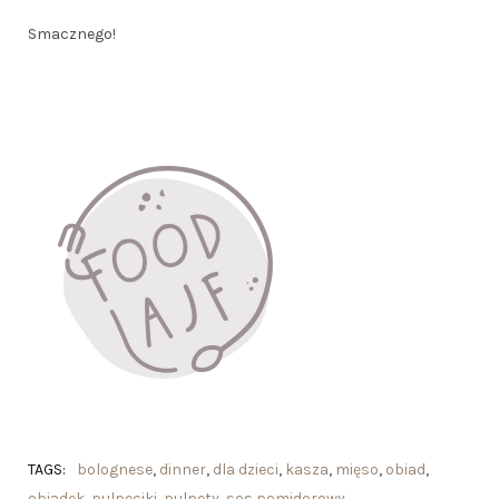
Smacznego!
TAGS:
bolognese
,
dinner
,
dla dzieci
,
kasza
,
mięso
,
obiad
,
obiadek
,
pulpeciki
,
pulpety
,
sos pomidorowy