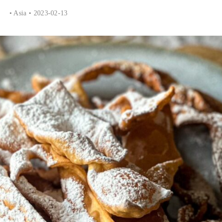
•
Asia
• 2023-02-13