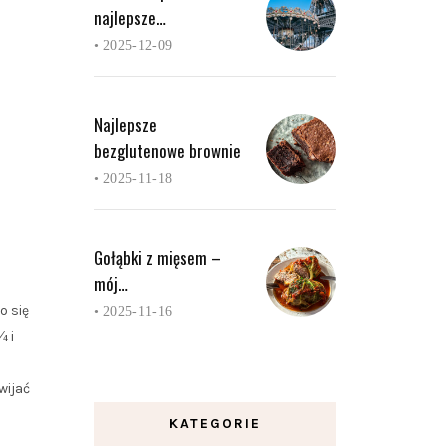
najlepsze…
•
2025-12-09
Najlepsze
bezglutenowe brownie
•
2025-11-18
Gołąbki z mięsem –
mój…
o się
•
2025-11-16
¼ i
ijać
KATEGORIE