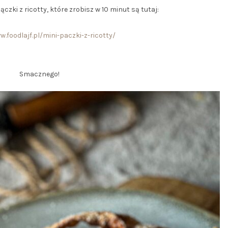
czki z ricotty, które zrobisz w 10 minut są tutaj:
.foodlajf.pl/mini-paczki-z-ricotty/
Smacznego!