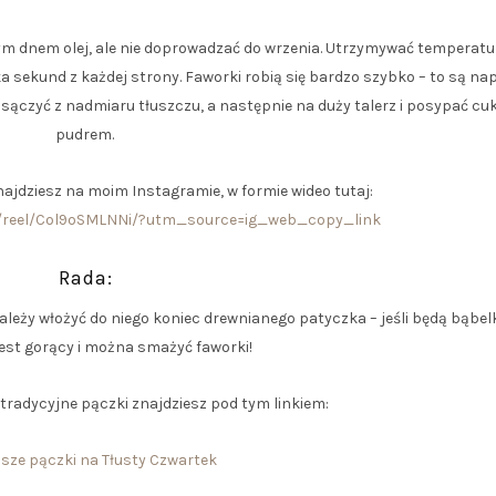
m dnem olej, ale nie doprowadzać do wrzenia. Utrzymywać temperatur
lka sekund z każdej strony. Faworki robią się bardzo szybko – to są n
sączyć z nadmiaru tłuszczu, a następnie na duży talerz i posypać c
pudrem.
ajdziesz na moim Instagramie, w formie wideo tutaj:
/reel/Col9oSMLNNi/?utm_source=ig_web_copy_link
Rada:
ależy włożyć do niego koniec drewnianego patyczka – jeśli będą bąbelk
jest gorący i można smażyć faworki!
 tradycyjne pączki znajdziesz pod tym linkiem:
sze pączki na Tłusty Czwartek