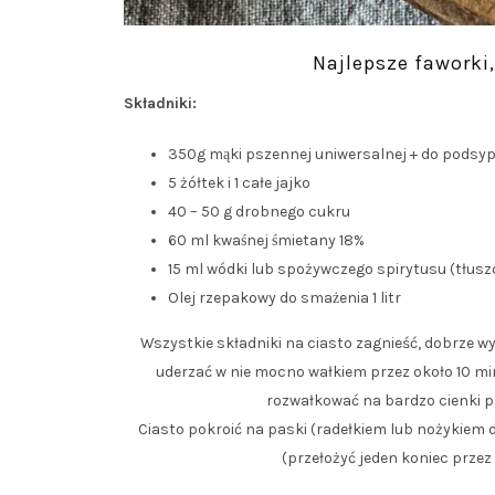
Najlepsze faworki, 
Składniki:
350g mąki pszennej uniwersalnej + do podsy
5 żółtek i 1 całe jajko
40 – 50 g drobnego cukru
60 ml kwaśnej śmietany 18%
15 ml wódki lub spożywczego spirytusu (tłusz
Olej rzepakowy do smażenia 1 litr
Wszystkie składniki na ciasto zagnieść, dobrze 
uderzać w nie mocno wałkiem przez około 10 minut
rozwałkować na bardzo cienki pl
Ciasto pokroić na paski (radełkiem lub nożykiem do 
(przełożyć jeden koniec prze