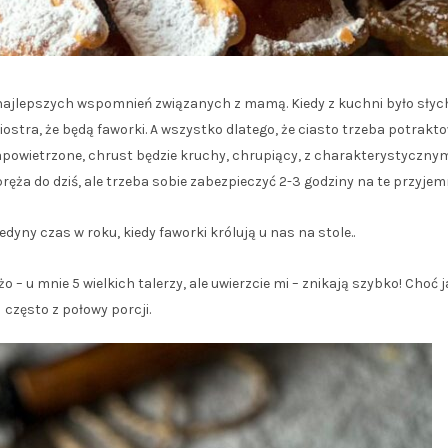
najlepszych wspomnień związanych z mamą. Kiedy z kuchni było słyc
iostra, że będą faworki. A wszystko dlatego, że ciasto trzeba potrakt
 napowietrzone, chrust będzie kruchy, chrupiący, z charakterystyczny
ęża do dziś, ale trzeba sobie zabezpieczyć 2-3 godziny na te przyjemn
edyny czas w roku, kiedy faworki królują u nas na stole..
o – u mnie 5 wielkich talerzy, ale uwierzcie mi – znikają szybko! Choć j
często z połowy porcji.