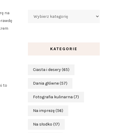
Kategorie
ę na
aprawdę
ukrem
KATEGORIE
Ciasta i desery
(65)
Dania główne
(57)
i to
Fotografia kulinarna
(7)
Na imprezę
(56)
Na słodko
(17)