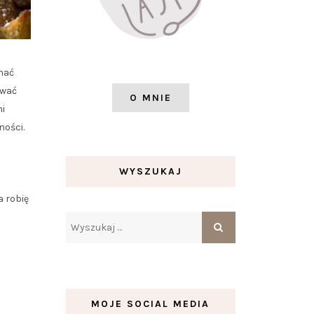
hać
ować
O MNIE
mi
ości.
WYSZUKAJ
a robię
MOJE SOCIAL MEDIA