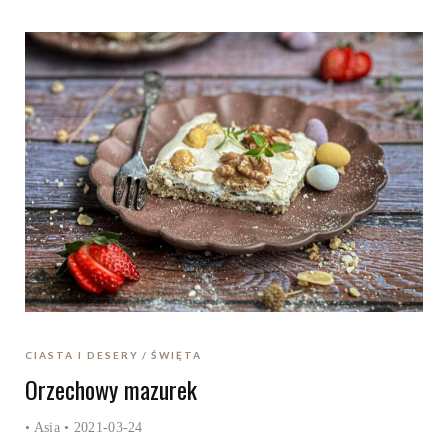
CIASTA I DESERY
ŚWIĘTA
Orzechowy mazurek
•
Asia
• 2021-03-24