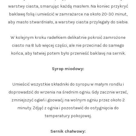
warstwy ciasta, smarując każdą masłem. Na koniec przykryć
baklawę folią i umieścić w zamrażarce na około 20-30 minut,
aby masło stwardniało, a warstwy ciasta przylegały do siebie.
W kolejnym kroku radełkiem delikatnie pokroić zamrożone
ciasto na 8 lub więcej części, ale nie przecinać do samego
końca, aby łatwiej potem było przenieść baklavę na sernik.
Syrop miodowy:
Umieścić wszystkie składniki do syropu w małym rondlu i
doprowadzić do wrzenia na średnim ogniu. Gdy zacznie wrzeć,
zmniejszyć ogień i goowaćj na wolnym ogniu przez około 2
minuty. Zdjąć z ognia i pozostawić do ostygnięcia do
temperatury pokojowej.
Sernik chałwowy: