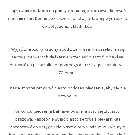
Jajka ubić z cukrem na puszystą masę, stopniowo dodawać
ser i mieszać. Dodać pokruszoną chałwę i skrobię, wymieszać
do połączenia składników.
Wyjąć zmrożony kruchy spód z zamrażarki i przelać masę
serową. Na wierzch delikatnie przenieść ciasto filo baklwa.
Wstawić do piekarnika nagrzanego do 175°C i piec około 60-
70 minut.
Rada
: można przykryć ciasto podczas pieczenia, aby się nie
przypaliło.
Na końcu pieczenia baklawa powinna stać się złocisto-
brązowa. Następnie wyjąć ciasto serowe z piekarnika i
pozostawić do ostygnięcia przez około 5 minut. W kolejnym
kroku wlać połowę syropu miodowego na baklawę. Poczekać,