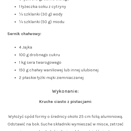
1 łyżeczka soku z cytryny
¼ szklanki (30 g) wody
¼ szklanki (50 g) miodu
Sernik chałwowy:
4 Jajka
100 g drobnego cukru
1 kg sera twarogowego
150 g chałwy waniliowej lub innej ulubionej
2 płaskie łyżki mąki ziemniaczanej
Wykonanie:
Kruche ciasto z pistacjami
:
Wyłożyć spód formy o średnicy około 25 cm folią aluminiową.
Odstawić na bok. Suche składniki wymieszać w misce, zetrzeć