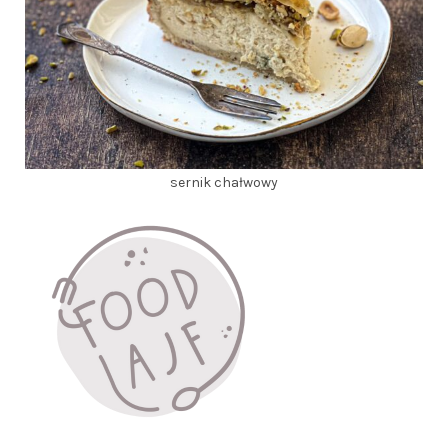
sernik chałwowy