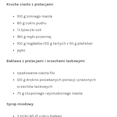
Kruche ciasto z pistacjami
:
100 g zimnego masła
80 g cukru pudru
¼ łyżeczki soli
180 g mąki pszennej
100 g migdałów (50 g tartych + 50 g płatków)
jajko
Baklawa z pistacjami i orzechami laskowymi
:
opakowanie ciasta filo
120 g drobno posiekanych pistacji i prażonych
orzechów laskowych
75 g stopionego i wystudzonego masła
Syrop miodowy
:
3 łyżki (45 g) cukru białego