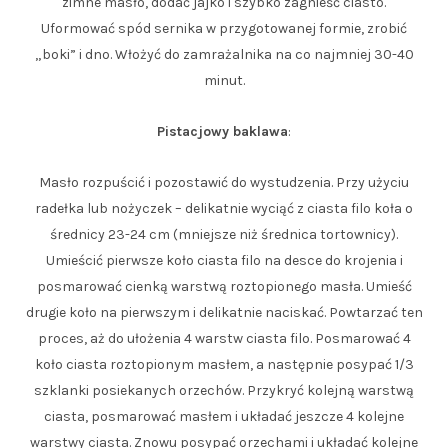
zimne masło, dodać jajko i szybko zagnieść ciasto.
Uformować spód sernika w przygotowanej formie, zrobić
„boki” i dno. Włożyć do zamrażalnika na co najmniej 30-40
minut.
Pistacjowy baklawa
:
Masło rozpuścić i pozostawić do wystudzenia. Przy użyciu
radełka lub nożyczek – delikatnie wyciąć z ciasta filo koła o
średnicy 23-24 cm (mniejsze niż średnica tortownicy).
Umieścić pierwsze koło ciasta filo na desce do krojenia i
posmarować cienką warstwą roztopionego masła. Umieść
drugie koło na pierwszym i delikatnie naciskać. Powtarzać ten
proces, aż do ułożenia 4 warstw ciasta filo. Posmarować 4
koło ciasta roztopionym masłem, a następnie posypać 1/3
szklanki posiekanych orzechów. Przykryć kolejną warstwą
ciasta, posmarować masłem i układać jeszcze 4 kolejne
warstwy ciasta. Znowu posypać orzechami i układać kolejne