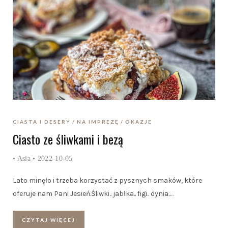
CIASTA I DESERY
NA IMPREZĘ
OKAZJE
Ciasto ze śliwkami i bezą
•
Asia
• 2022-10-05
Lato minęło i trzeba korzystać z pysznych smaków, które
oferuje nam Pani Jesień.Śliwki.. jabłka.. figi.. dynia..
…
CZYTAJ WIĘCEJ