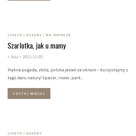
CIASTA I DESERY
NA IMPREZĘ
Szarlotka, jak u mamy
•
Asia
• 2021-11-03
Piękna pogoda, złota, polska jesień za oknem – korzystajmy z
tego daru natury! Spacer, rower, park
…
CZYTAJ WIĘCEJ
CIASTA I DESERY