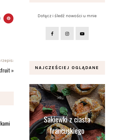
Dołącz i śledź nowości u mnie
rzepis:
NAJCZEŚCIEJ OGLĄDANE
fruit
»
Sakiewki z ciasta
łkami
francuskiego