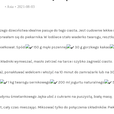
•
Asia
• 2021-08-03
go dzieciństwa idealnie pasuje do tego ciasta.. Jest cudownie lekkie i l
dorwałam się do piekarnika. W lodówce stało wiaderko twarogu, resztk
iełkował.. Spód:
150 g mąki pszennej
30 g gorzkiego kakao
ładniki wymieszać, masło zetrzeć na tarce i szybko zagnieść ciasto.
a), ponakłuwać widelcem i włożyć na 10 minut do zamrażarki lub na 3
1 kg twarogu sernikowego
200 ml jogurtu naturalnego
5
udyniu śmietankowego Jajka ubić z cukrami na puszystą, białą masę.
t, cały czas mieszając. Miksować tylko do połączenia składników. Pie