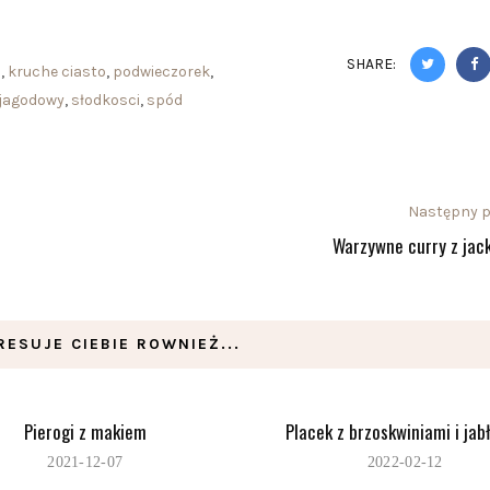
SHARE:
i
,
kruche ciasto
,
podwieczorek
,
 jagodowy
,
słodkosci
,
spód
Następny p
Warzywne curry z jack
RESUJE CIEBIE ROWNIEŻ...
Pierogi z makiem
Placek z brzoskwiniami i jab
2021-12-07
2022-02-12