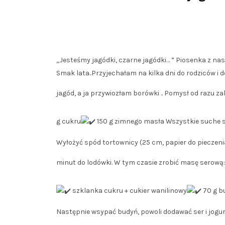
„Jesteśmy jagódki, czarne jagódki… ” Piosenka z nasze
Smak lata..Przyjechałam na kilka dni do rodziców i 
jagód, a ja przywiozłam borówki .. Pomysł od razu zak
g cukru
150 g zimnego masła Wszystkie suche sk
Wyłożyć spód tortownicy (25 cm, papier do pieczeni
minut do lodówki. W tym czasie zrobić masę serową:
szklanka cukru + cukier wanilinowy
70 g b
Następnie wsypać budyń, powoli dodawać ser i jogur