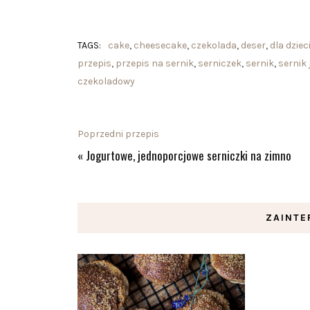
TAGS:
cake
,
cheesecake
,
czekolada
,
deser
,
dla dziec
przepis
,
przepis na sernik
,
serniczek
,
sernik
,
sernik
czekoladowy
Poprzedni przepis
«
Jogurtowe, jednoporcjowe serniczki na zimno
ZAINTE