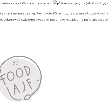
oladowy spód. Wyłożyć na wierzch
borówki, jagody (około 250 g)
yżką mąki ziemniaczanej. Piec około 60 minut, następnie studzić w uc
nie.Udekorować świeżymi owocami sezonowymi… Idealny na letnie popoł