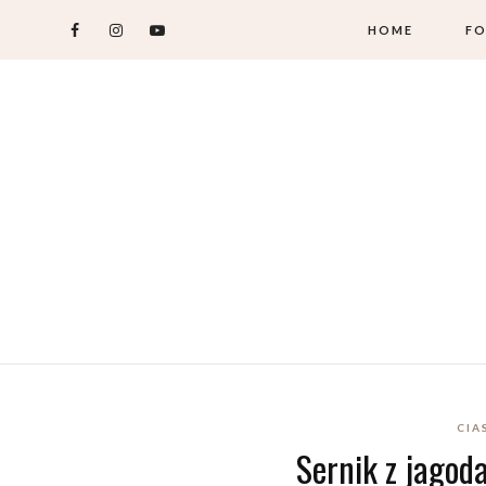
HOME
FO
CIA
Sernik z jagod