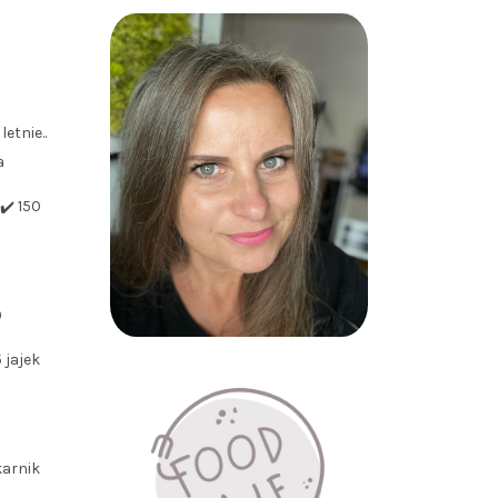
etnie..
a
150
0
 jajek
karnik