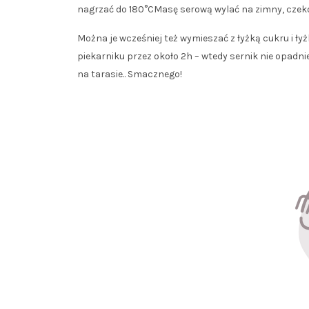
nagrzać do 180°CMasę serową wylać na zimny, czek
Można je wcześniej też wymieszać z łyżką cukru i ł
piekarniku przez około 2h – wtedy sernik nie opad
na tarasie.. Smacznego!