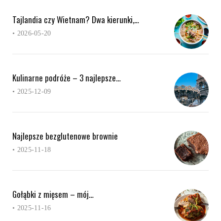
Tajlandia czy Wietnam? Dwa kierunki,…
•
2026-05-20
Kulinarne podróże – 3 najlepsze…
•
2025-12-09
Najlepsze bezglutenowe brownie
•
2025-11-18
Gołąbki z mięsem – mój…
•
2025-11-16